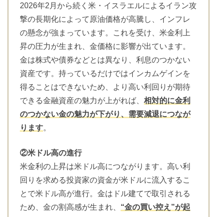
2026年2月から続く米・イスラエルによるイラン攻
撃の長期化によって原油価格が高騰し、インフレ
の懸念が強まっています。これを受け、米金利上
昇の圧力が生まれ、金価格に影響が出ています。
金は株式や債券などとは異なり、利息のつかない
資産です。持っているだけではインカムゲインを
得ることはできないため、より高い利回りが期待
できる金融資産の魅力が上がれば、
相対的に金利
のつかない金の魅力が下がり、需要減退につなが
ります
。
②米ドル高の進行
米金利の上昇は米ドル高につながります。高い利
回りを求める投資家の資金が米ドルに流入するこ
とで米ドル高が進行。金はドル建てで取引される
ため、金の割高感が生まれ、
“金の買い控え”が起