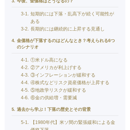
3
今後、金価格はどうなるの？
3-1
短期的には下落・乱高下が続く可能性が
ある
3-2
長期的には継続的に上昇する見通し
4
金価格が下落するのはどんなとき？考えられる6つ
のシナリオ
4-1
①米ドル高になる
4-2
②アメリカが利上げする
4-3
③インフレーションが緩和する
4-4
④株式などリスク資産価格が上昇する
4-5
⑤地政学リスクが緩和する
4-6
⑥金の供給増・需要減
5
過去から学ぶ！下落の歴史とその背景
5-1
【1980年代】米ソ間の緊張緩和による金
価格下落