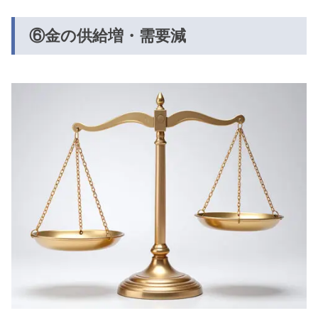
⑥金の供給増・需要減