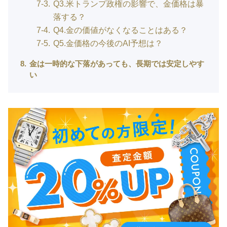
7-3
Q3.米トランプ政権の影響で、金価格は暴
落する？
7-4
Q4.金の価値がなくなることはある？
7-5
Q5.金価格の今後のAI予想は？
8
金は一時的な下落があっても、長期では安定しやす
い