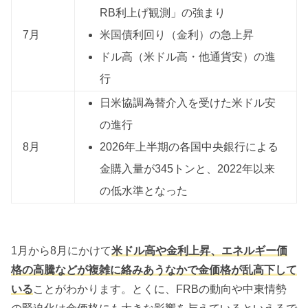
RB利上げ観測」の強まり
7月
米国債利回り（金利）の急上昇
ドル高（米ドル高・他通貨安）の進
行
日米協調為替介入を受けた米ドル安
の進行
8月
2026年上半期の各国中央銀行による
金購入量が345トンと、2022年以来
の低水準となった
1月から8月にかけて
米ドル高や金利上昇、エネルギー価
格の高騰などが複雑に絡みあうなかで金価格が乱高下して
いる
ことがわかります。とくに、FRBの動向や中東情勢