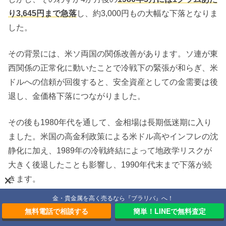
り3,645円まで急落
し、約3,000円もの大幅な下落となりま
した。
その背景には、米ソ両国の関係改善があります。ソ連が東
西関係の正常化に動いたことで冷戦下の緊張が和らぎ、米
ドルへの信頼が回復すると、安全資産としての金需要は後
退し、金価格下落につながりました。
その後も1980年代を通して、金相場は長期低迷期に入り
ました。米国の高金利政策による米ドル高やインフレの沈
静化に加え、1989年の冷戦終結によって地政学リスクが
大きく後退したことも影響し、1990年代末まで下落が続
きます。
金・貴金属を高く売るなら『ブラリバ』へ！
最終的に
1999年9月には1グラムあたり962円まで下落
無料電話で相談する
簡単！LINEで無料査定
し、当時の史上最安値を記録
。金市場にとって、まさに