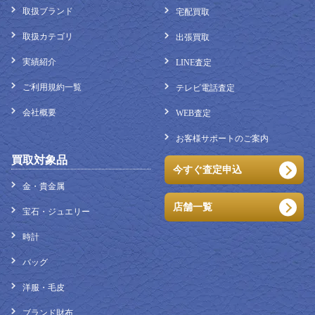
取扱ブランド
宅配買取
取扱カテゴリ
出張買取
実績紹介
LINE査定
ご利用規約一覧
テレビ電話査定
会社概要
WEB査定
お客様サポートのご案内
買取対象品
今すぐ査定申込
金・貴金属
店舗一覧
宝石・ジュエリー
時計
バッグ
洋服・毛皮
ブランド財布