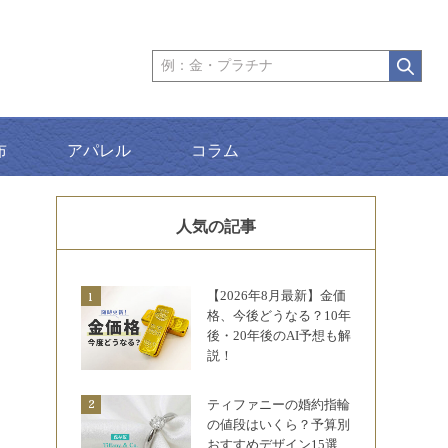
布
アパレル
コラム
人気の記事
【2026年8月最新】金価
格、今後どうなる？10年
後・20年後のAI予想も解
説！
ティファニーの婚約指輪
の値段はいくら？予算別
おすすめデザイン15選