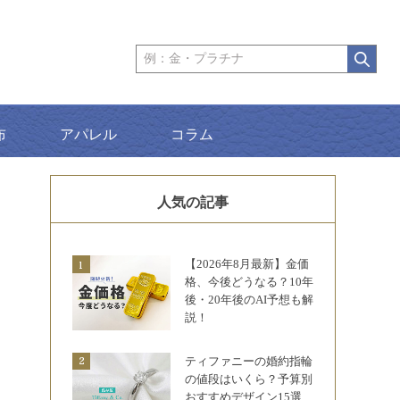
布
アパレル
コラム
人気の記事
【2026年8月最新】金価
格、今後どうなる？10年
後・20年後のAI予想も解
説！
ティファニーの婚約指輪
の値段はいくら？予算別
おすすめデザイン15選