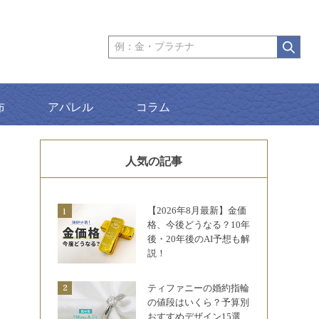
布
アパレル
コラム
人気の記事
【2026年8月最新】金価
格、今後どうなる？10年
後・20年後のAI予想も解
説！
ティファニーの婚約指輪
の値段はいくら？予算別
おすすめデザイン15選