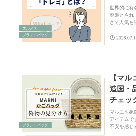
世界的に有
廃盤とされ
さで人気を
エルメス
ブランドバッグ
2026.07.1
【マル
造国・
チェッ
マルニを象
アイテムで
ブランドバッグ
不安を感じ