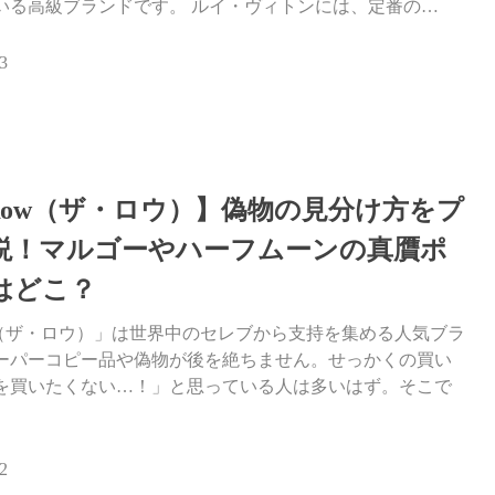
いる高級ブランドです。 ルイ・ヴィトンには、定番の…
3
 Row（ザ・ロウ）】偽物の見分け方をプ
説！マルゴーやハーフムーンの真贋ポ
はどこ？
Row（ザ・ロウ）」は世界中のセレブから支持を集める人気ブラ
ーパーコピー品や偽物が後を絶ちません。せっかくの買い
を買いたくない…！」と思っている人は多いはず。そこで
2