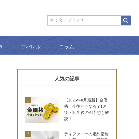
布
アパレル
コラム
人気の記事
【2026年8月最新】金価
格、今後どうなる？10年
後・20年後のAI予想も解
説！
ティファニーの婚約指輪