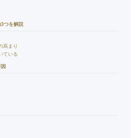
3つを解説
の高まり
いている
要因
ト