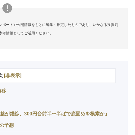
レポートや公開情報をもとに編集・推定したものであり、いかなる投資判
参考情報としてご活用ください。
次
[
非表示
]
推移
調整が錯綜、300円台前半〜半ばで底固めを模索か」
後の予想