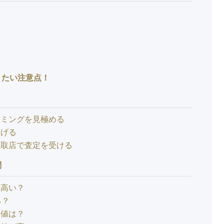
きたい注意点！
イミングを見極める
上げる
買取店で査定を受ける
問
は高い？
る？
価値は？