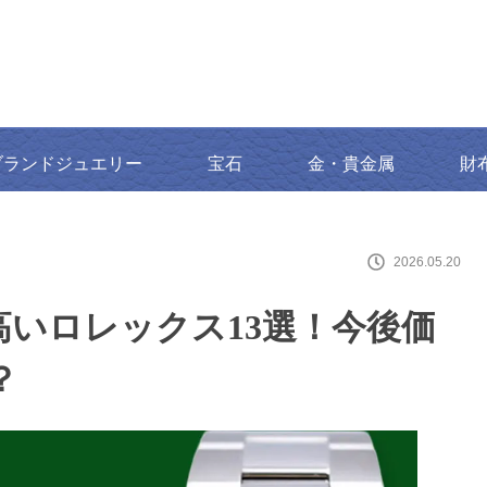
ブランドジュエリー
宝石
金・貴金属
財
2026.05.20
いロレックス13選！今後価
？