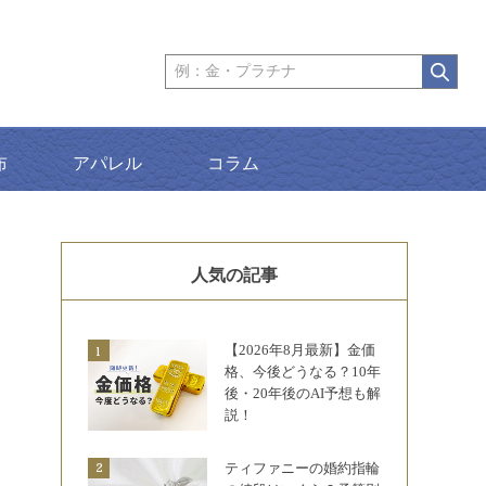
布
アパレル
コラム
人気の記事
【2026年8月最新】金価
格、今後どうなる？10年
後・20年後のAI予想も解
説！
ティファニーの婚約指輪