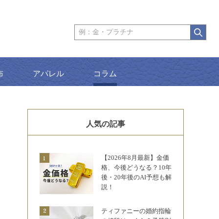
布
アパレル
コラム
人気の記事
【2026年8月最新】金価
格、今後どうなる？10年
後・20年後のAI予想も解
説！
ティファニーの婚約指輪