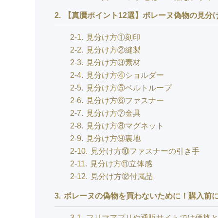
2
【真贋ポイント12選】ポレーヌ偽物の見分
2-1
見分け方①刻印
2-2
見分け方②縫製
2-3
見分け方③素材
2-4
見分け方④ショルダー
2-5
見分け方⑤ベルトループ
2-6
見分け方⑥ファスナー
2-7
見分け方⑦金具
2-8
見分け方⑧マグネット
2-9
見分け方⑨裏地
2-10
見分け方⑩ファスナーの引き手
2-11
見分け方⑪立体感
2-12
見分け方⑫付属品
3
ポレーヌの偽物を買わないために！購入前
3-1
フリマアプリや通販サイトでは価格