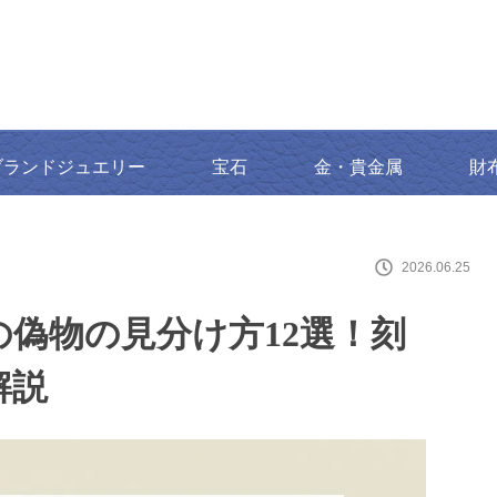
ブランドジュエリー
宝石
金・貴金属
財
2026.06.25
偽物の見分け方12選！刻
解説