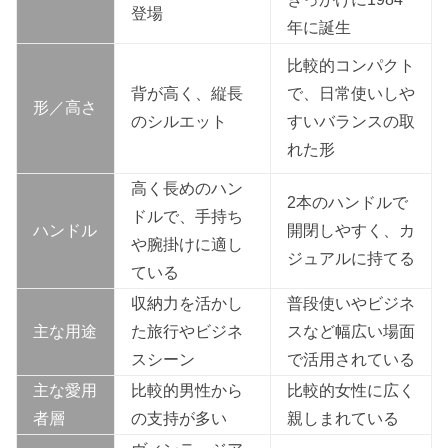
登場
年に誕生
比較的コンパクト
背が高く、縦長
で、日常使いしや
形／高さ
のシルエット
すいバランスの取
れた形
高く長めのハン
2本のハンドルで
ドルで、手持ち
ハンドル
開閉しやすく、カ
や腕掛けに適し
ジュアルに持てる
ている
収納力を活かし
普段使いやビジネ
主な用途
た旅行やビジネ
スなど幅広い場面
スシーン
で活用されている
主な愛用
比較的男性から
比較的女性に広く
者層
の支持が多い
親しまれている