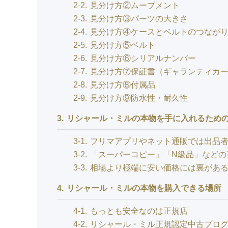
2-2
見分け方②ムーブメント
2-3
見分け方③パーツの大きさ
2-4
見分け方④ケースとベルトのつなが
2-5
見分け方⑤ベルト
2-6
見分け方⑥シリアルナンバー
2-7
見分け方⑦保証書（ギャランティカ
2-8
見分け方⑧付属品
2-9
見分け方⑨防水性・耐久性
3
リシャール・ミルの本物を手に入れるための
3-1
フリマアプリやネット通販では出品
3-2
「スーパーコピー」「N級品」などの
3-3
相場より極端に安い価格には裏があ
4
リシャール・ミルの本物を購入できる場所
4-1
もっとも安全なのは正規店
4-2
リシャール・ミル正規認定中古プロ