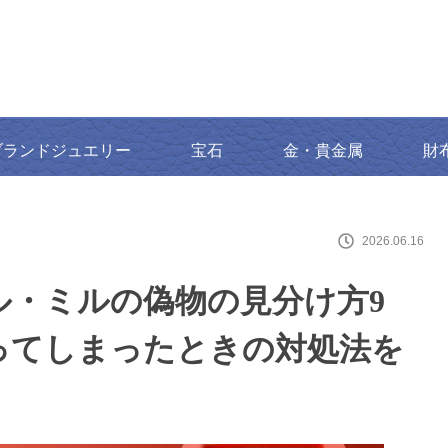
ブランドジュエリー
宝石
金・貴金属
財
2026.06.16
ル・ミルの偽物の見分け方9
ってしまったときの対処法を