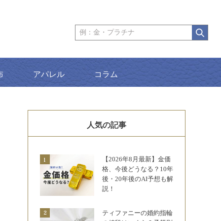
布
アパレル
コラム
人気の記事
【2026年8月最新】金価
格、今後どうなる？10年
後・20年後のAI予想も解
説！
ティファニーの婚約指輪