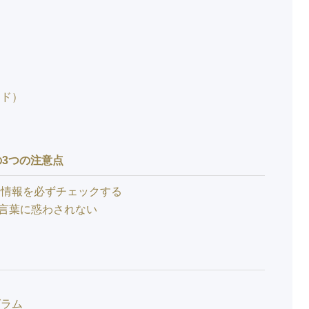
り
ード）
3つの注意点
者情報を必ずチェックする
言葉に惑わされない
る
グラム