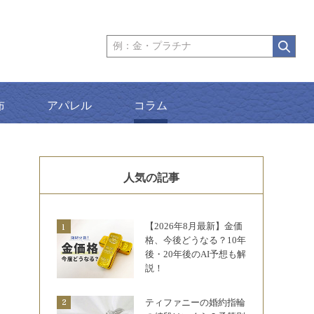
布
アパレル
コラム
人気の記事
【2026年8月最新】金価
格、今後どうなる？10年
後・20年後のAI予想も解
説！
ティファニーの婚約指輪