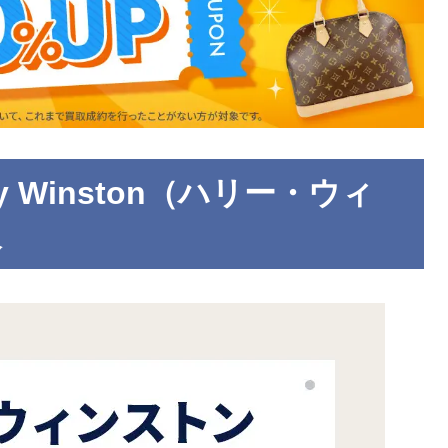
y Winston（ハリー・ウィ
報