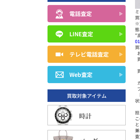
ミ
電話査定
買
※
態
LINE査定
“
01
買
テレビ電話査定
Web査定
買取対象アイテム
状
担
時計
こ
と
兼
査