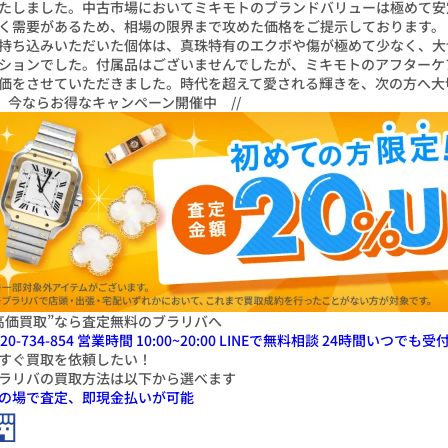
たしました。中古市場においてミキモトのブランドバリューは極めて安
く需要があるため、相場の限界まで攻めた価格をご提示しております。
持ち込みいただいた個体は、真珠特有のエクボや傷が極めて少なく、大
ションでした。付属品はございませんでしたが、ミキモトのアフターケ
価をさせていただきました。時代を超えて愛される輝きを、次の方へ大
\ 今ならお得なキャンペーン開催中 //
高価買取”なら査定無料のブラリバへ
20-734-854
営業時間 10:00~20:00
LINEで無料相談
24
時間いつでも受
すぐ
買取
を
依頼したい！
ラリバの買取方法は以下から選べます
の場で査定、即現金払いが可能