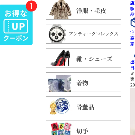
店
駅
洋服・毛皮
品
宅
アンティークロレックス
高
家
靴・シューズ
出
日
ミ
実
着物
20
骨董品
切手