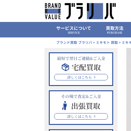
Skip
to
content
サービスについて
買取方法
SERVICE
PURCHASE
ブランド買取 ブラリバ
>
ミキモト 買取
>
ミキモ
最短で翌日ご連絡&ご入金
宅配買取
詳しくはこちら
その場で査定&ご入金
出張買取
詳しくはこちら