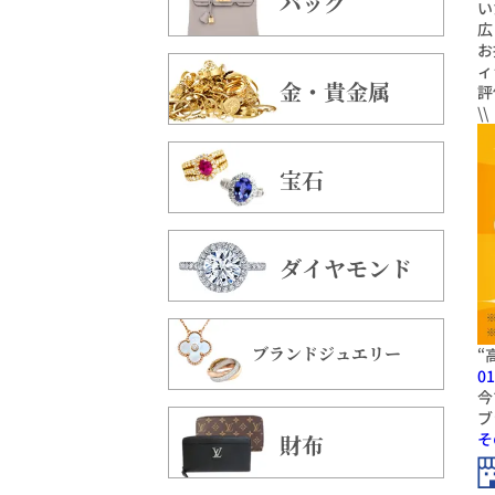
バッグ
い
広
お
ィ
金・貴金属
評
\
宝石
ダイヤモンド
ブランドジュエリー
“
01
今
ブ
そ
財布