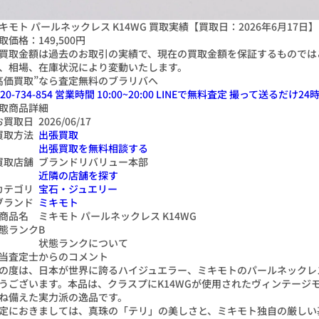
キモト パールネックレス K14WG 買取実績【買取日：2026年6月17日】
取価格：
149,500円
買取金額は過去のお取引の実績で、現在の買取金額を保証するものでは
、相場、在庫状況により変動いたします。
高価買取”なら査定無料のブラリバへ
20-734-854
営業時間 10:00~20:00
LINEで無料査定
撮って送るだけ
24
時
取商品詳細
お買取日
2026/06/17
買取方法
出張買取
出張買取を無料相談する
買取店舗
ブランドリバリュー本部
近隣の店舗を探す
カテゴリ
宝石・ジュエリー
ブランド
ミキモト
商品名
ミキモト パールネックレス K14WG
態ランク
B
状態ランクについて
当査定士からのコメント
の度は、日本が世界に誇るハイジュエラー、ミキモトのパールネックレ
うございます。本品は、クラスプにK14WGが使用されたヴィンテージ
ね備えた実力派の逸品です。
定におきましては、真珠の「テリ」の美しさと、ミキモト独自の厳しい