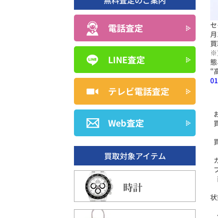
無料査定のご案内
セ
電話査定
月
買
※
LINE査定
態
“
01
テレビ電話査定
Web査定
買取対象アイテム
時計
状