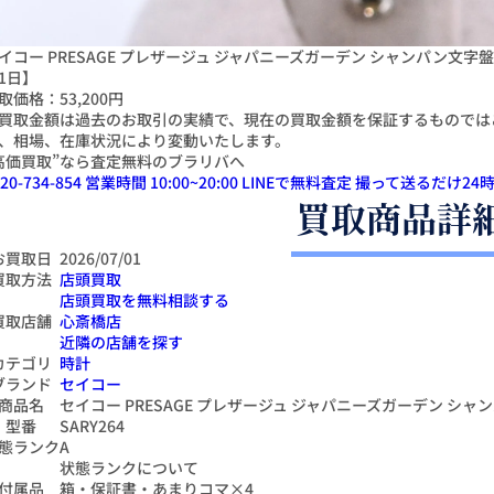
イコー PRESAGE プレザージュ ジャパニーズガーデン シャンパン文字盤 SS
1日】
取価格：
53,200円
買取金額は過去のお取引の実績で、現在の買取金額を保証するものでは
、相場、在庫状況により変動いたします。
高価買取”なら査定無料のブラリバへ
20-734-854
営業時間 10:00~20:00
LINEで無料査定
撮って送るだけ
24
時
買取商品詳
お買取日
2026/07/01
買取方法
店頭買取
店頭買取を無料相談する
買取店舗
心斎橋店
近隣の店舗を探す
カテゴリ
時計
ブランド
セイコー
商品名
セイコー PRESAGE プレザージュ ジャパニーズガーデン シャンパ
型番
SARY264
態ランク
A
状態ランクについて
付属品
箱・保証書・あまりコマ×4