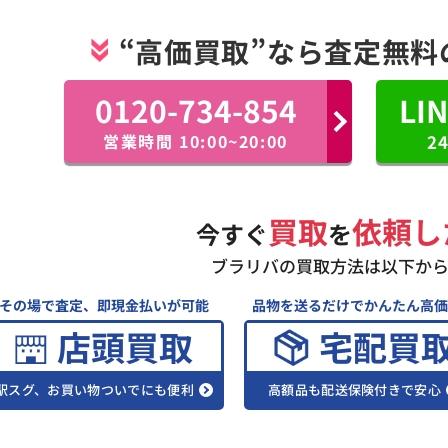
“高価買取”なら査定無料
0120-734-854
LI
営業時間 10:00~20:00
2
買取
依頼し
今すぐ
を
ブラリバの買取方法は以下か
その場で査定、即現金払いが可能
品物を送るだけでかんたん高価
店頭買取
宅配買
駅スグ、お買い物ついでにも便利
高額品も配送保険付きで安心