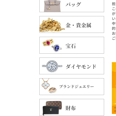
バッグ
担
こ
が
い
中
金・貴金属
的
お
ご
宝石
ダイヤモンド
ブランドジュエリー
財布