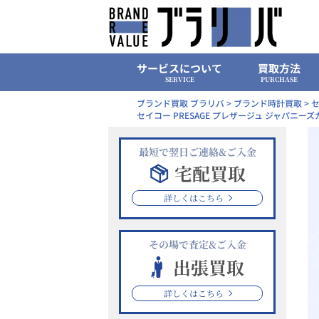
Skip
to
content
サービスについて
買取方法
SERVICE
PURCHASE
ブランド買取 ブラリバ
>
ブランド時計買取
>
セ
セイコー PRESAGE プレザージュ ジャパニーズガ
最短で翌日ご連絡&ご入金
宅配買取
詳しくはこちら
その場で査定&ご入金
出張買取
詳しくはこちら