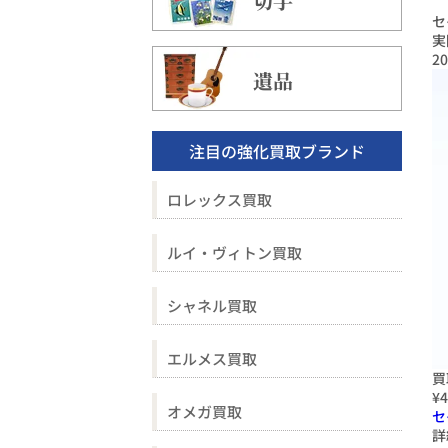
切手
セ
実
20
遺品
注目の強化買取ブランド
ロレックス買取
ルイ・ヴィトン買取
シャネル買取
エルメス買取
買
¥4
オメガ買取
セ
詳