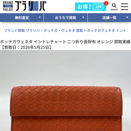
無料査定
おうちで買取
店舗一覧
ブランド買取 ブラリバ
>
ボッテガ・ヴェネタ 買取
>
ボッテガヴェネタ イントレチ
ボッテガヴェネタ イントレチャート 二つ折り長財布 オレンジ 買取実績
【買取日：2026年5月25日】