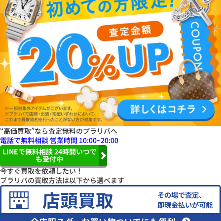
“高価買取”なら査定無料のブラリバへ
電話で無料相談
営業時間 10:00~20:00
LINEで無料相談
24
時間いつで
も受付中
今すぐ
買取
を
依頼したい！
ブラリバの買取方法は以下から選べます
店頭買取
その場で査定、
即現金払いが可能