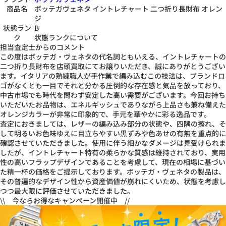
商品名
ボッテガヴェネタ イントレチャート 二つ折り長財布 オレン
ジ
状態ラン
B
ク
状態ランクについて
担当査定士からのコメント
この度はボッテガ・ヴェネタの代名詞ともいえる、イントレチャートの
二つ折り長財布を店頭買取にてお譲りいただき、誠にありがとうござい
ます。イタリアの熟練職人が手作業で編み込むこの技法は、ブランドロ
ゴがなくとも一目でそれと分かる圧倒的な存在感と気品を放っており、
中古市場でも時代を問わず安定した高い需要がございます。今回お持ち
いただいたお品物は、エネルギッシュでありながら上品さも兼ね備えた
オレンジカラーが非常に印象的で、手元を華やかに彩る逸品です。
査定におきましては、レザーの編み込み部分の状態や、四隅の擦れ、そ
して明るいお色味ゆえに目立ちやすい黒ずみや色あせの有無を重点的に
確認させていただきました。使用に伴う細かなダメージは見受けられま
したが、イントレチャート特有の柔らかな質感は維持されており、実用
性の高いフラップデザインであることを考慮して、現在の相場に基づい
た精一杯の価格をご提示しております。ボッテガ・ヴェネタの製品は、
その普遍的なデザイン性から資産価値が崩れにくいため、状態を考慮し
つつ最大限に評価させていただきました。
\\ 今ならお得なキャンペーン開催中 //