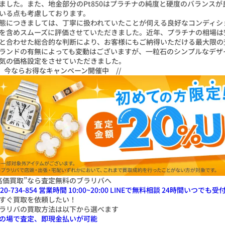
ました。また、地金部分のPt850はプラチナの純度と硬度のバランス
いる点も考慮しております。
態につきましては、丁寧に扱われていたことが伺える良好なコンディシ
を含めスムーズに評価させていただきました。近年、プラチナの相場は
と合わせた総合的な判断により、お客様にもご納得いただける最大限の
ランドの有無によっても変動はございますが、一粒石のシンプルなデザ
気の価格設定をさせていただきました。
\ 今ならお得なキャンペーン開催中 //
高価買取”なら査定無料のブラリバへ
20-734-854
営業時間 10:00~20:00
LINEで無料相談
24
時間いつでも受
すぐ
買取
を
依頼したい！
ラリバの買取方法は以下から選べます
の場で査定、即現金払いが可能