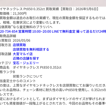
イヤネックレス Pt850 0.352ct 買取実績【買取日：2026年5月6日】
取価格：
21,500円
買取金額は過去のお取引の実績で、現在の買取金額を保証するものでは
、相場、在庫状況により変動いたします。
高価買取”なら査定無料のブラリバへ
20-734-854
営業時間 10:00~20:00
LINEで無料査定
撮って送るだけ
24
時
取商品詳細
お買取日
2026/05/06
買取方法
店頭買取
店頭買取を無料相談する
買取店舗
大宮マルイ店
近隣の店舗を探す
カテゴリ
宝石・ジュエリー
商品名
ダイヤネックレス Pt850 0.352ct
態ランク
B
状態ランクについて
当査定士からのコメント
の度は、上質なダイヤモンドネックレスを店頭買取にてお譲りいただき
いたお品物は、チェーン素材に耐久性の高いPt850を使用し、0.352
レスです。
定におけるポイントとして、まずはダイヤモンドのサイズが挙げられます
いても資産価値が一段階上がるとされており、今回のお品物もその基準