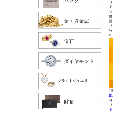
バッグ
り
て
状
贋
金・貴金属
質
ブ
強
\
宝石
ダイヤモンド
ブランドジュエリー
“
01
今
財布
ブ
そ