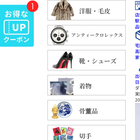
洋服・毛皮
店
駅
品
アンティークロレックス
宅
高
家
靴・シューズ
出
日
着物
ダ
実
20
骨董品
切手