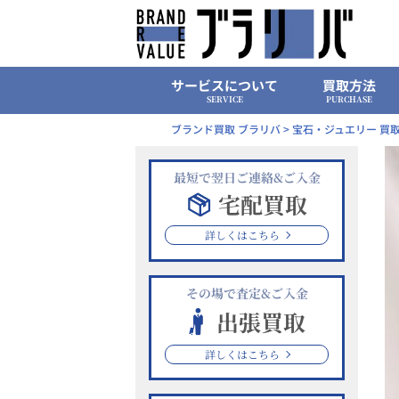
Skip
to
content
サービスについて
買取方法
SERVICE
PURCHASE
ブランド買取 ブラリバ
>
宝石・ジュエリー 買
最短で翌日ご連絡&ご入金
宅配買取
詳しくはこちら
その場で査定&ご入金
出張買取
詳しくはこちら