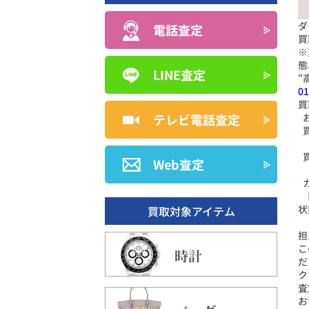
ダ
電話査定
買
※
態
LINE査定
“
01
買
テレビ電話査定
Web査定
状
買取対象アイテム
担
こ
時計
だ
ク
査
お