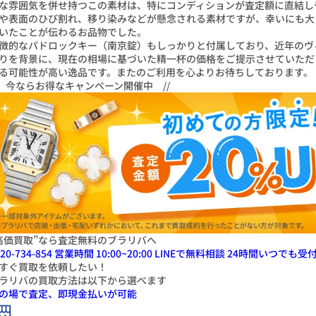
な雰囲気を併せ持つこの素材は、特にコンディションが査定額に直結し
や表面のひび割れ、移り染みなどが懸念される素材ですが、幸いにも大
いたことが伝わるお品物でした。
徴的なパドロックキー（南京錠）もしっかりと付属しており、近年のヴ
りを背景に、現在の相場に基づいた精一杯の価格をご提示させていただ
る可能性が高い逸品です。またのご利用を心よりお待ちしております。
\ 今ならお得なキャンペーン開催中 //
高価買取”なら査定無料のブラリバへ
20-734-854
営業時間 10:00~20:00
LINEで無料相談
24
時間いつでも受
すぐ
買取
を
依頼したい！
ラリバの買取方法は以下から選べます
の場で査定、即現金払いが可能