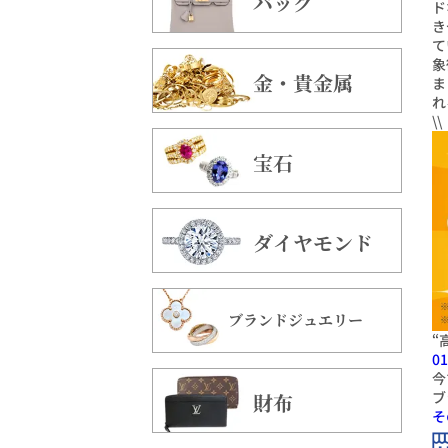
バッグ
ド
き
て
象
金・貴金属
ま
れ
\
宝石
ダイヤモンド
ブランドジュエリー
“
01
今
ブ
財布
そ