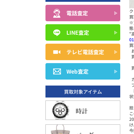
ク
電話査定
買
※
態
LINE査定
“
01
買
テレビ電話査定
Web査定
買取対象アイテム
状
担
時計
こ
2
け
今