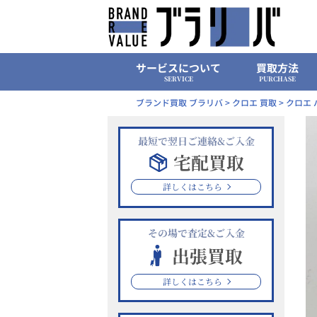
Skip
to
content
サービスについて
買取方法
SERVICE
PURCHASE
ブランド買取 ブラリバ
>
クロエ 買取
>
クロエ 
最短で翌日ご連絡&ご入金
宅配買取
詳しくはこちら
その場で査定&ご入金
出張買取
詳しくはこちら