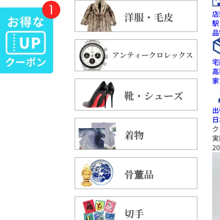
店
洋服・毛皮
駅
品
アンティークロレックス
宅
高
家
靴・シューズ
出
日
ク
着物
実
20
骨董品
切手