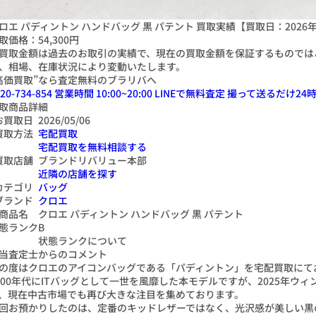
ロエ パディントン ハンドバッグ 黒 パテント 買取実績【買取日：2026
取価格：
54,300円
買取金額は過去のお取引の実績で、現在の買取金額を保証するものでは
、相場、在庫状況により変動いたします。
高価買取”なら査定無料のブラリバへ
20-734-854
営業時間 10:00~20:00
LINEで無料査定
撮って送るだけ
24
時
取商品詳細
お買取日
2026/05/06
買取方法
宅配買取
宅配買取を無料相談する
買取店舗
ブランドリバリュー本部
近隣の店舗を探す
カテゴリ
バッグ
ブランド
クロエ
商品名
クロエ パディントン ハンドバッグ 黒 パテント
態ランク
B
状態ランクについて
当査定士からのコメント
の度はクロエのアイコンバッグである「パディントン」を宅配買取にて
000年代にITバッグとして一世を風靡した本モデルですが、2025年
、現在中古市場でも再び大きな注目を集めております。
回お預かりしたのは、定番のキッドレザーではなく、光沢感が美しい黒