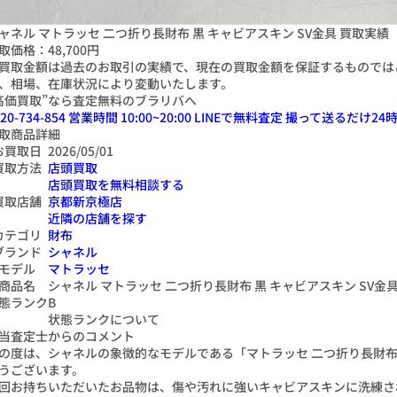
ャネル マトラッセ 二つ折り長財布 黒 キャビアスキン SV金具 買取実績【
取価格：
48,700円
買取金額は過去のお取引の実績で、現在の買取金額を保証するものでは
、相場、在庫状況により変動いたします。
高価買取”なら査定無料のブラリバへ
20-734-854
営業時間 10:00~20:00
LINEで無料査定
撮って送るだけ
24
時
取商品詳細
お買取日
2026/05/01
買取方法
店頭買取
店頭買取を無料相談する
買取店舗
京都新京極店
近隣の店舗を探す
カテゴリ
財布
ブランド
シャネル
モデル
マトラッセ
商品名
シャネル マトラッセ 二つ折り長財布 黒 キャビアスキン SV金
態ランク
B
状態ランクについて
当査定士からのコメント
の度は、シャネルの象徴的なモデルである「マトラッセ 二つ折り長財
うございます。
回お持ちいただいたお品物は、傷や汚れに強いキャビアスキンに洗練さ