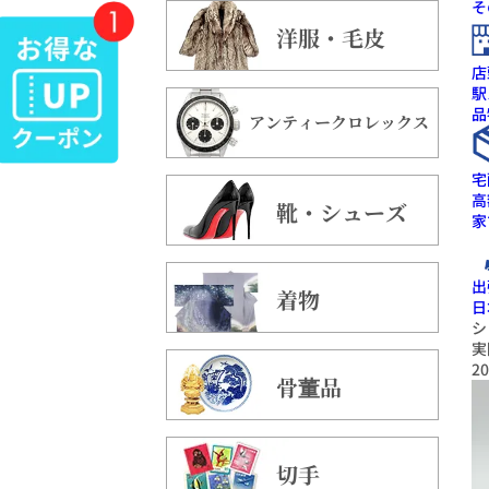
そ
洋服・毛皮
店
駅
品
アンティークロレックス
宅
高
靴・シューズ
家
出
着物
日
シ
実
20
骨董品
切手