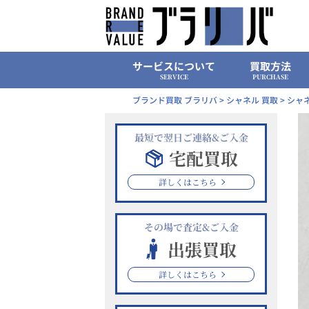
Skip
to
content
サービスについて
買取方法
SERVICE
PURCHASE
ブランド買取 ブラリバ
>
シャネル 買取
>
シャネ
最短で翌日ご連絡&ご入金
宅配買取
詳しくはこちら
その場で査定&ご入金
出張買取
詳しくはこちら