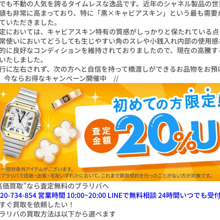
でも不動の人気を誇るタイムレスな逸品です。近年のシャネル製品の世
値も非常に高まっており、特に「黒×キャビアスキン」という最も需要
ていただきました。
定においては、キャビアスキン特有の質感がしっかりと保たれている点
常使いにおいてどうしても生じやすい角のスレや小銭入れ内部の使用感
的に良好なコンディションを維持されておりましたので、現在の高騰す
いたしました。
行に左右されず、次の方へと自信を持って橋渡しができるお品物をお預
\ 今ならお得なキャンペーン開催中 //
高価買取”なら査定無料のブラリバへ
20-734-854
営業時間 10:00~20:00
LINEで無料相談
24
時間いつでも受
すぐ
買取
を
依頼したい！
ラリバの買取方法は以下から選べます