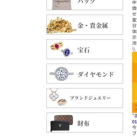
バッグ
中
価
せ
査
金・貴金属
日
体
示
流
宝石
\
ダイヤモンド
ブランドジュエリー
“
01
財布
今
ブ