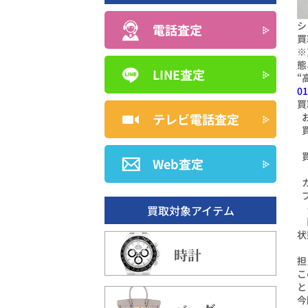
シ
電話査定
買
※
態
LINE査定
“
01
買
テレビ電話査定
Web査定
買取対象アイテム
状
時計
担
こ
と
今