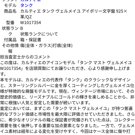
モデル
タンク
商品名
カルティエ タンク ヴェルメイユ アイボリー文字盤 925×
革/QZ
型番
W1017354
状態ラン
B
ク
状態ランクについて
付属品
箱・保証書
その他情
傷(全体・ガラス)打痕(全体)
報
担当査定士からのコメント
この度は、カルティエのアイコンモデル「タンク マスト ヴェルメイユ
W1017354」を店頭買取にてお譲りいただき、心より感謝申し上げま
す。
本モデルは、カルティエの代表作「タンク」のクラシックなデザイン
と、スターリングシルバーに金を厚くコーティングしたヴェルメイユ仕
様が特徴的な廃盤モデルです。現在、ヴィンテージ市場において、その
歴史的価値と、リーズナブルにゴールドの輝きを楽しめることから、非
常に根強い人気と安定した需要が続いています。
査定においては、まずこの「タンク マスト ヴェルメイユ」が持つ普遍
的なブランド価値と市場性を最大限に評価させていただきました。さら
に、希少なオリジナルの箱と保証書が完備されていた点は、コレクター
需要を強く後押しする重要な加点要素となりました。一方で、ヴェルメ
イユ素材は経年による変化を受けやすく、今回はケース全体に傷や打