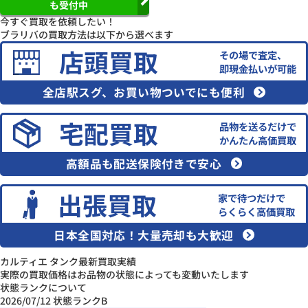
も受付中
今すぐ
買取
を
依頼したい！
ブラリバの買取方法は以下から選べます
店頭買取
その場で査定、
即現金払いが可能
全店駅スグ、お買い物ついでにも便利
宅配買取
品物を送るだけで
かんたん高価買取
高額品も配送保険付きで安心
出張買取
家で待つだけで
らくらく高価買取
日本全国対応！大量売却も大歓迎
カルティエ タンク最新買取実績
実際の買取価格はお品物の状態によっても変動いたします
状態ランクについて
2026/07/12
状態ランクB