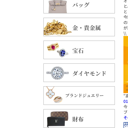
オ
バッグ
と
と
今
の
金・貴金属
が
\
宝石
ダイヤモンド
ブランドジュエリー
“
01
今
ブ
そ
財布