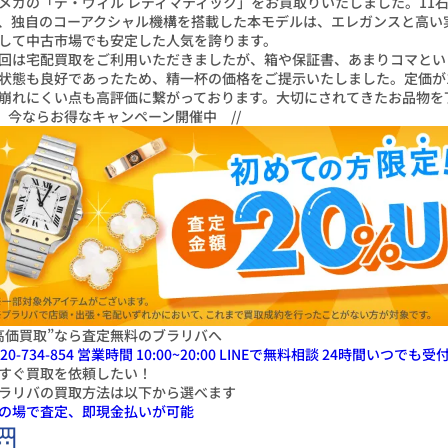
メガの「デ・ヴィル レディマティック」をお買取りいたしました。11
、独自のコーアクシャル機構を搭載した本モデルは、エレガンスと高い
して中古市場でも安定した人気を誇ります。
回は宅配買取をご利用いただきましたが、箱や保証書、あまりコマとい
状態も良好であったため、精一杯の価格をご提示いたしました。定価が
崩れにくい点も高評価に繋がっております。大切にされてきたお品物を
\ 今ならお得なキャンペーン開催中 //
高価買取”なら査定無料のブラリバへ
20-734-854
営業時間 10:00~20:00
LINEで無料相談
24
時間いつでも受
すぐ
買取
を
依頼したい！
ラリバの買取方法は以下から選べます
の場で査定、即現金払いが可能