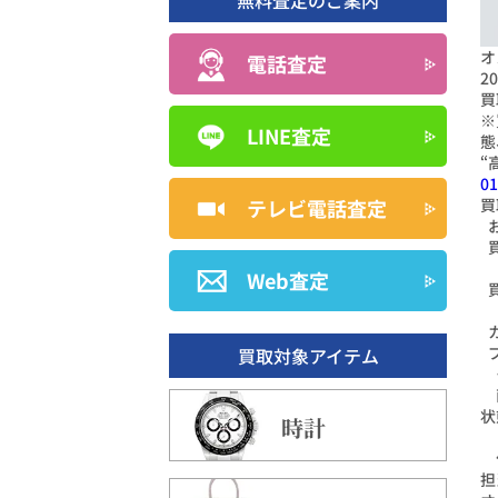
無料査定のご案内
オ
電話査定
2
買
※
LINE査定
態
“
01
テレビ電話査定
買
Web査定
買取対象アイテム
状
時計
担