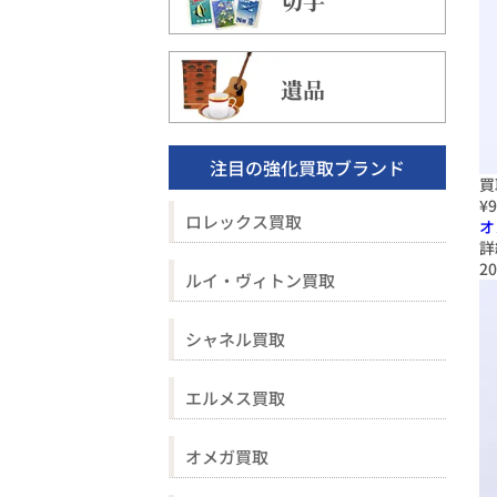
切手
遺品
注目の強化買取ブランド
買
¥9
ロレックス買取
オ
詳
20
ルイ・ヴィトン買取
シャネル買取
エルメス買取
オメガ買取