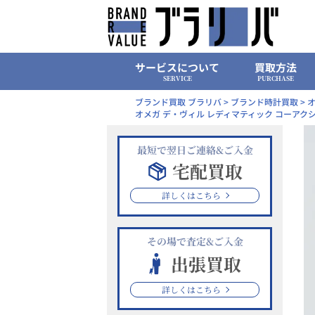
Skip
to
content
サービスについて
買取方法
SERVICE
PURCHASE
ブランド買取 ブラリバ
>
ブランド時計買取
>
オ
オメガ デ・ヴィル レディマティック コーアクシャル 11
最短で翌日ご連絡&ご入金
宅配買取
詳しくはこちら
その場で査定&ご入金
出張買取
詳しくはこちら