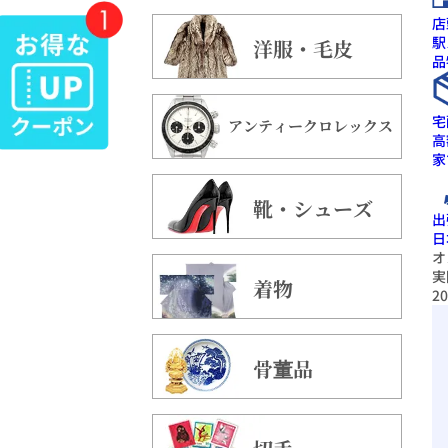
店
駅
洋服・毛皮
品
宅
アンティークロレックス
高
家
靴・シューズ
出
日
オ
実
着物
20
骨董品