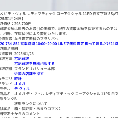
メガ デ・ヴィル レディマティック コーアクシャル 11PD 白文字盤 SS/AT 42
025年1月24日】
取価格：
298,700円
買取金額は過去のお取引の実績で、現在の買取金額を保証するものでは
、相場、在庫状況により変動いたします。
高価買取”なら査定無料のブラリバへ
20-734-854
営業時間 10:00~20:00
LINEで無料査定
撮って送るだけ
24
時
取商品詳細
お買取日
2025/01/23
買取方法
宅配買取
宅配買取を無料相談する
買取店舗
ブランドリバリュー本部
近隣の店舗を探す
カテゴリ
時計
ブランド
オメガ
モデル
デ ヴィル
商品名
オメガ デ・ヴィル レディマティック コーアクシャル 11PD 白文字盤 SS/
態ランク
B
状態ランクについて
付属品
箱・保証書・あまりコマ×2
当査定士からのコメント